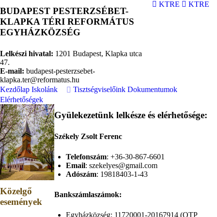
KTRE
KTRE
BUDAPEST PESTERZSÉBET-
KLAPKA TÉRI REFORMÁTUS
EGYHÁZKÖZSÉG
Lelkészi hivatal:
1201 Budapest, Klapka utca
47.
E-mail:
budapest-pesterzsebet-
klapka.ter@reformatus.hu
Kezdőlap
Iskolánk
Tisztségviselőink
Dokumentumok
Elérhetőségek
Gyülekezetünk lelkésze és elérhetősége:
Székely Zsolt Ferenc
Telefonszám
: +36-30-867-6601
Email
: szekelyes@gmail.com
Adószám
: 19818403-1-43
Közelgő
Bankszámlaszámok:
események
Egyházközség: 11720001-20167914 (OTP