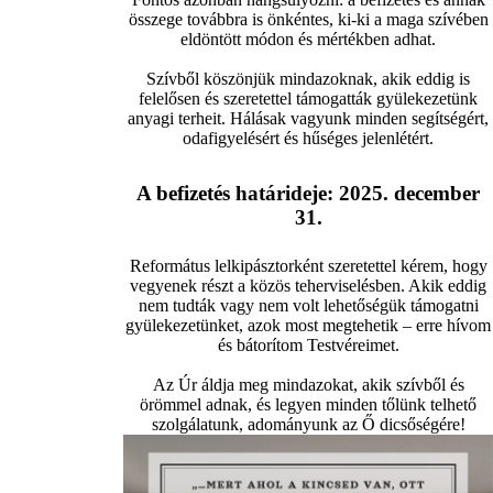
összege továbbra is önkéntes, ki-ki a maga szívében
eldöntött módon és mértékben adhat.
Szívből köszönjük mindazoknak, akik eddig is
felelősen és szeretettel támogatták gyülekezetünk
anyagi terheit. Hálásak vagyunk minden segítségért,
odafigyelésért és hűséges jelenlétért.
A befizetés határideje: 2025. december
31.
Református lelkipásztorként szeretettel kérem, hogy
vegyenek részt a közös teherviselésben. Akik eddig
nem tudták vagy nem volt lehetőségük támogatni
gyülekezetünket, azok most megtehetik – erre hívom
és bátorítom Testvéreimet.
Az Úr áldja meg mindazokat, akik szívből és
örömmel adnak, és legyen minden tőlünk telhető
szolgálatunk, adományunk az Ő dicsőségére!