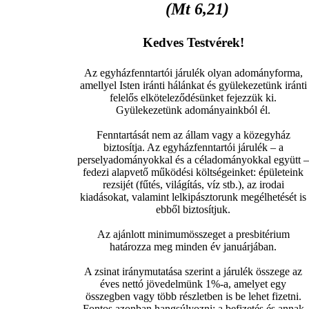
(Mt 6,21)
Kedves Testvérek!
Az egyházfenntartói járulék olyan adományforma,
amellyel Isten iránti hálánkat és gyülekezetünk iránti
felelős elköteleződésünket fejezzük ki.
Gyülekezetünk adományainkból él.
Fenntartását nem az állam vagy a közegyház
biztosítja. Az egyházfenntartói járulék – a
perselyadományokkal és a céladományokkal együtt –
fedezi alapvető működési költségeinket: épületeink
rezsijét (fűtés, világítás, víz stb.), az irodai
kiadásokat, valamint lelkipásztorunk megélhetését is
ebből biztosítjuk.
Az ajánlott minimumösszeget a presbitérium
határozza meg minden év januárjában.
A zsinat iránymutatása szerint a járulék összege az
éves nettó jövedelmünk 1%-a, amelyet egy
összegben vagy több részletben is be lehet fizetni.
Fontos azonban hangsúlyozni: a befizetés és annak