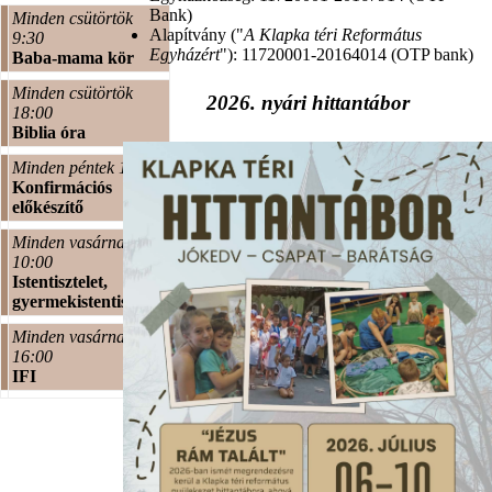
Bank)
Minden csütörtök
Alapítvány ("
A Klapka téri Református
9:30
Egyházért
"): 11720001-20164014 (OTP bank)
Baba-mama kör
Minden csütörtök
2026. nyári hittantábor
18:00
Biblia óra
Minden péntek 17:00
Konfirmációs
előkészítő
Minden vasárnap
10:00
Istentisztelet,
gyermekistentisztelet
Minden vasárnap
16:00
IFI